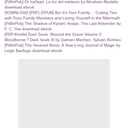
[Pdf/ePub] Or haSejel. La luz del intelecto by Abraham Abulafia
download ebook
DOWNLOAD [PDF] {EPUB} But It's Your Family...: Cutting Ties
with Toxic Family Members and Loving Yourself in the Aftermath
[Pdf/ePub] The Shadow of Kyoshi: Avatar, The Last Airbender by
F. C. Yee download ebook
[PDF/Kindle] Dark Souls: Beyond the Grave Volume 2:
Bloodborne ? Dark Souls III by Damien Mecheri, Sylvain Romieu
[Pdf/ePub] The Severed Moon: A Year-Long Journal of Magic by
Leigh Bardugo download ebook