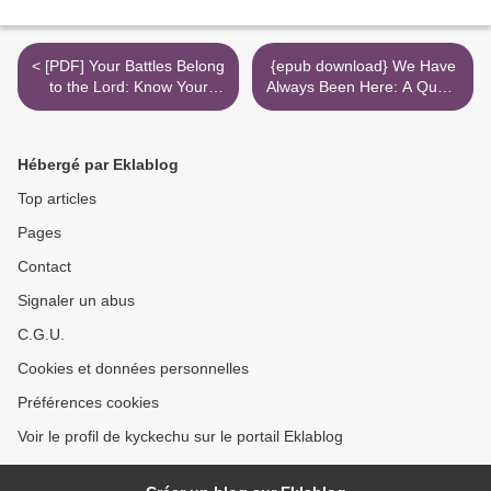
< [PDF] Your Battles Belong
{epub download} We Have
to the Lord: Know Your
Always Been Here: A Queer
Enemy and Be More Than
Muslim Memoir >
a Conqueror download
Hébergé par Eklablog
Top articles
Pages
Contact
Signaler un abus
C.G.U.
Cookies et données personnelles
Préférences cookies
Voir le profil de kyckechu sur le portail Eklablog