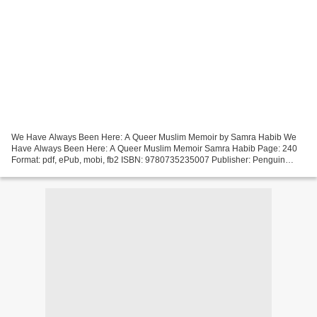
We Have Always Been Here: A Queer Muslim Memoir by Samra Habib We
Have Always Been Here: A Queer Muslim Memoir Samra Habib Page: 240
Format: pdf, ePub, mobi, fb2 ISBN: 9780735235007 Publisher: Penguin
Canada We Have Always Been Here: A Queer Muslim Memoir...