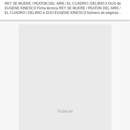
REY SE MUERE / PEATON DEL AIRE / EL CUADRO / DELIRIO A DUO de
EUGENE IONESCO Ficha técnica REY SE MUERE / PEATON DEL AIRE /
EL CUADRO / DELIRIO A DUO EUGENE IONESCO Número de páginas:
381 Idioma: CASTELLANO Formatos: Pdf, ePub, MOBI, FB2 ISBN:
9789500397858...
Publicité