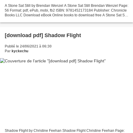
A Stone Sat Still by Brendan Wenzel A Stone Sat Still Brendan Wenzel Page:
56 Format: pdf, ePub, mobi, fb2 ISBN: 9781452173184 Publisher: Chronicle
Books LLC Download eBook Online books to download free A Stone Sat Still
FB2 iBook DJVU (English Edition)...
[download pdf] Shadow Flight
Publié le 24/06/2021 à 06:30
Par
kyckechu
Shadow Flight by Christine Feehan Shadow Flight Christine Feehan Page: