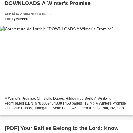
DOWNLOADS A Winter's Promise
Publié le 27/06/2021 à 06:06
Par
kyckechu
A Winter's Promise. Christelle Dabos, Hildegarde Serle A-Winter-s-
Promise.pdf ISBN: 9781609454838 | 468 pages | 12 Mb A Winter's Promise
Christelle Dabos, Hildegarde Serle Page: 468 Format: pdf, ePub, fb2, mobi
ISBN: 9781609454838 Publisher: Europa Editions,...
[PDF] Your Battles Belong to the Lord: Know