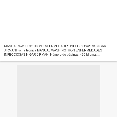
MANUAL WASHINGTHON ENFERMEDADES INFECCIOSAS de NIGAR
JIRMANI Ficha técnica MANUAL WASHINGTHON ENFERMEDADES
INFECCIOSAS NIGAR JIRMANI Número de páginas: 496 Idioma:
CASTELLANO Formatos: Pdf, ePub, MOBI, FB2 ISBN: 9788416004065
Editorial: LIPPINCOTT WILLIAMS...